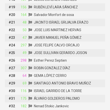
#19
#19
156
156
RUBÉN LEVÍ LARA SÁNCHEZ
RUBÉN LEVÍ LARA SÁNCHEZ
#20
#20
164
164
Salvador Monfort de sosa
Salvador Monfort de sosa
#21
#21
48
48
JACINTO ISRAEL GRIJALVA ERAZO
JACINTO ISRAEL GRIJALVA ERAZO
#22
#22
50
50
JOSE LUIS MARTINEZ HERVAS
JOSE LUIS MARTINEZ HERVAS
#23
#23
47
47
JAVIER MANUEL PEÑA GÓMEZ
JAVIER MANUEL PEÑA GÓMEZ
#24
#24
297
297
JOSE FELIPE CALVO ORCAJO
JOSE FELIPE CALVO ORCAJO
#25
#25
49
49
JOSE SULLIVAN GERARDO JOSON
JOSE SULLIVAN GERARDO JOSON
#26
#26
298
298
Esther Perez Septien
Esther Perez Septien
#27
#27
307
307
ROBIN GONZALEZ DÍAZ
ROBIN GONZALEZ DÍAZ
#28
#28
64
64
GEMA LÓPEZ CERRO
GEMA LÓPEZ CERRO
#29
#29
69
69
SANTIAGO ANTONIO BRAVO MUÑOZ
SANTIAGO ANTONIO BRAVO MUÑOZ
#30
#30
116
116
ISRAEL GARRIDO DE LA TORRE
ISRAEL GARRIDO DE LA TORRE
#31
#31
175
175
ÁLVARO GOLDEROS PALOMO
ÁLVARO GOLDEROS PALOMO
#32
#32
182
182
Nenad Stokic Jankovic
Nenad Stokic Jankovic