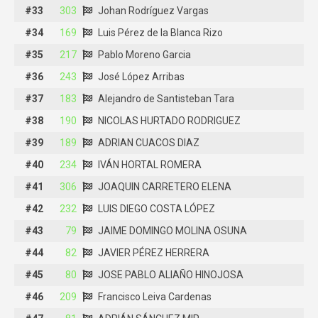
#33
#33
303
303
Johan Rodríguez Vargas
Johan Rodríguez Vargas
#34
#34
169
169
Luis Pérez de la Blanca Rizo
Luis Pérez de la Blanca Rizo
#35
#35
217
217
Pablo Moreno Garcia
Pablo Moreno Garcia
#36
#36
243
243
José López Arribas
José López Arribas
#37
#37
183
183
Alejandro de Santisteban Tara
Alejandro de Santisteban Tara
#38
#38
190
190
NICOLAS HURTADO RODRIGUEZ
NICOLAS HURTADO RODRIGUEZ
#39
#39
189
189
ADRIAN CUACOS DIAZ
ADRIAN CUACOS DIAZ
#40
#40
234
234
IVÁN HORTAL ROMERA
IVÁN HORTAL ROMERA
#41
#41
306
306
JOAQUIN CARRETERO ELENA
JOAQUIN CARRETERO ELENA
#42
#42
232
232
LUIS DIEGO COSTA LÓPEZ
LUIS DIEGO COSTA LÓPEZ
#43
#43
79
79
JAIME DOMINGO MOLINA OSUNA
JAIME DOMINGO MOLINA OSUNA
#44
#44
82
82
JAVIER PÉREZ HERRERA
JAVIER PÉREZ HERRERA
#45
#45
80
80
JOSE PABLO ALIAÑO HINOJOSA
JOSE PABLO ALIAÑO HINOJOSA
#46
#46
209
209
Francisco Leiva Cardenas
Francisco Leiva Cardenas