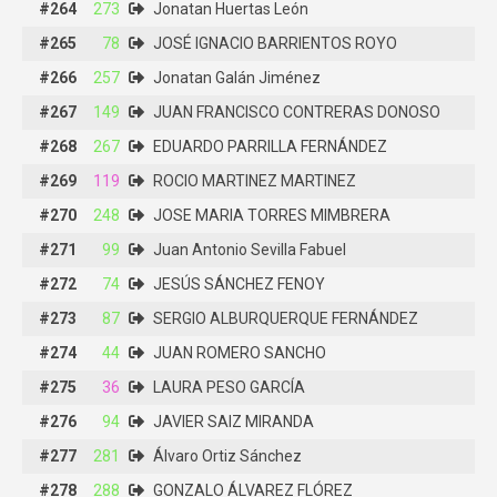
#264
#264
273
273
Jonatan Huertas León
Jonatan Huertas León
#265
#265
78
78
JOSÉ IGNACIO BARRIENTOS ROYO
JOSÉ IGNACIO BARRIENTOS ROYO
#266
#266
257
257
Jonatan Galán Jiménez
Jonatan Galán Jiménez
#267
#267
149
149
JUAN FRANCISCO CONTRERAS DONOSO
JUAN FRANCISCO CONTRERAS DONOSO
#268
#268
267
267
EDUARDO PARRILLA FERNÁNDEZ
EDUARDO PARRILLA FERNÁNDEZ
#269
#269
119
119
ROCIO MARTINEZ MARTINEZ
ROCIO MARTINEZ MARTINEZ
#270
#270
248
248
JOSE MARIA TORRES MIMBRERA
JOSE MARIA TORRES MIMBRERA
#271
#271
99
99
Juan Antonio Sevilla Fabuel
Juan Antonio Sevilla Fabuel
#272
#272
74
74
JESÚS SÁNCHEZ FENOY
JESÚS SÁNCHEZ FENOY
#273
#273
87
87
SERGIO ALBURQUERQUE FERNÁNDEZ
SERGIO ALBURQUERQUE FERNÁNDEZ
#274
#274
44
44
JUAN ROMERO SANCHO
JUAN ROMERO SANCHO
#275
#275
36
36
LAURA PESO GARCÍA
LAURA PESO GARCÍA
#276
#276
94
94
JAVIER SAIZ MIRANDA
JAVIER SAIZ MIRANDA
#277
#277
281
281
Álvaro Ortiz Sánchez
Álvaro Ortiz Sánchez
#278
#278
288
288
GONZALO ÁLVAREZ FLÓREZ
GONZALO ÁLVAREZ FLÓREZ