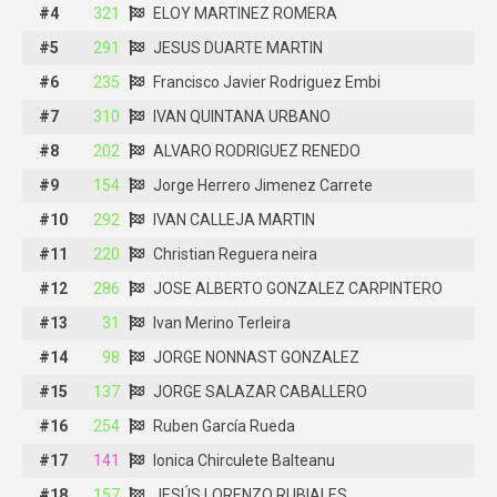
#4
#4
321
321
ELOY MARTINEZ ROMERA
ELOY MARTINEZ ROMERA
#5
#5
291
291
JESUS DUARTE MARTIN
JESUS DUARTE MARTIN
#6
#6
235
235
Francisco Javier Rodriguez Embi
Francisco Javier Rodriguez Embi
#7
#7
310
310
IVAN QUINTANA URBANO
IVAN QUINTANA URBANO
#8
#8
202
202
ALVARO RODRIGUEZ RENEDO
ALVARO RODRIGUEZ RENEDO
#9
#9
154
154
Jorge Herrero Jimenez Carrete
Jorge Herrero Jimenez Carrete
#10
#10
292
292
IVAN CALLEJA MARTIN
IVAN CALLEJA MARTIN
#11
#11
220
220
Christian Reguera neira
Christian Reguera neira
#12
#12
286
286
JOSE ALBERTO GONZALEZ CARPINTERO
JOSE ALBERTO GONZALEZ CARPINTERO
#13
#13
31
31
Ivan Merino Terleira
Ivan Merino Terleira
#14
#14
98
98
JORGE NONNAST GONZALEZ
JORGE NONNAST GONZALEZ
#15
#15
137
137
JORGE SALAZAR CABALLERO
JORGE SALAZAR CABALLERO
#16
#16
254
254
Ruben García Rueda
Ruben García Rueda
#17
#17
141
141
Ionica Chirculete Balteanu
Ionica Chirculete Balteanu
#18
#18
157
157
JESÚS LORENZO RUBIALES
JESÚS LORENZO RUBIALES