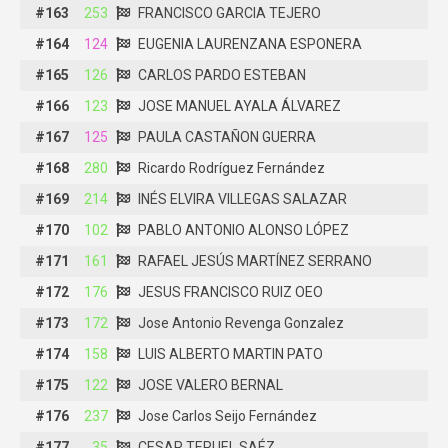
#163
#163
253
253
FRANCISCO GARCIA TEJERO
FRANCISCO GARCIA TEJERO
#164
#164
124
124
EUGENIA LAURENZANA ESPONERA
EUGENIA LAURENZANA ESPONERA
#165
#165
126
126
CARLOS PARDO ESTEBAN
CARLOS PARDO ESTEBAN
#166
#166
123
123
JOSE MANUEL AYALA ÁLVAREZ
JOSE MANUEL AYALA ÁLVAREZ
#167
#167
125
125
PAULA CASTAÑON GUERRA
PAULA CASTAÑON GUERRA
#168
#168
280
280
Ricardo Rodríguez Fernández
Ricardo Rodríguez Fernández
#169
#169
214
214
INÉS ELVIRA VILLEGAS SALAZAR
INÉS ELVIRA VILLEGAS SALAZAR
#170
#170
102
102
PABLO ANTONIO ALONSO LÓPEZ
PABLO ANTONIO ALONSO LÓPEZ
#171
#171
161
161
RAFAEL JESÚS MARTÍNEZ SERRANO
RAFAEL JESÚS MARTÍNEZ SERRANO
#172
#172
176
176
JESUS FRANCISCO RUIZ OEO
JESUS FRANCISCO RUIZ OEO
#173
#173
172
172
Jose Antonio Revenga Gonzalez
Jose Antonio Revenga Gonzalez
#174
#174
158
158
LUIS ALBERTO MARTIN PATO
LUIS ALBERTO MARTIN PATO
#175
#175
122
122
JOSE VALERO BERNAL
JOSE VALERO BERNAL
#176
#176
237
237
Jose Carlos Seijo Fernández
Jose Carlos Seijo Fernández
#177
#177
35
35
CESAR TERUEL SAÉZ
CESAR TERUEL SAÉZ