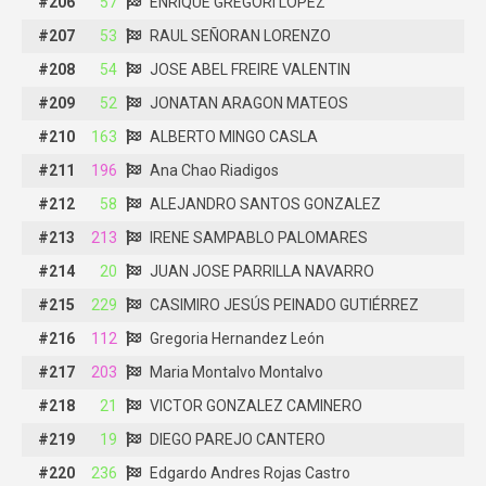
#206
#206
57
57
ENRIQUE GREGORI LOPEZ
ENRIQUE GREGORI LOPEZ
#207
#207
53
53
RAUL SEÑORAN LORENZO
RAUL SEÑORAN LORENZO
#208
#208
54
54
JOSE ABEL FREIRE VALENTIN
JOSE ABEL FREIRE VALENTIN
#209
#209
52
52
JONATAN ARAGON MATEOS
JONATAN ARAGON MATEOS
#210
#210
163
163
ALBERTO MINGO CASLA
ALBERTO MINGO CASLA
#211
#211
196
196
Ana Chao Riadigos
Ana Chao Riadigos
#212
#212
58
58
ALEJANDRO SANTOS GONZALEZ
ALEJANDRO SANTOS GONZALEZ
#213
#213
213
213
IRENE SAMPABLO PALOMARES
IRENE SAMPABLO PALOMARES
#214
#214
20
20
JUAN JOSE PARRILLA NAVARRO
JUAN JOSE PARRILLA NAVARRO
#215
#215
229
229
CASIMIRO JESÚS PEINADO GUTIÉRREZ
CASIMIRO JESÚS PEINADO GUTIÉRREZ
#216
#216
112
112
Gregoria Hernandez León
Gregoria Hernandez León
#217
#217
203
203
Maria Montalvo Montalvo
Maria Montalvo Montalvo
#218
#218
21
21
VICTOR GONZALEZ CAMINERO
VICTOR GONZALEZ CAMINERO
#219
#219
19
19
DIEGO PAREJO CANTERO
DIEGO PAREJO CANTERO
#220
#220
236
236
Edgardo Andres Rojas Castro
Edgardo Andres Rojas Castro