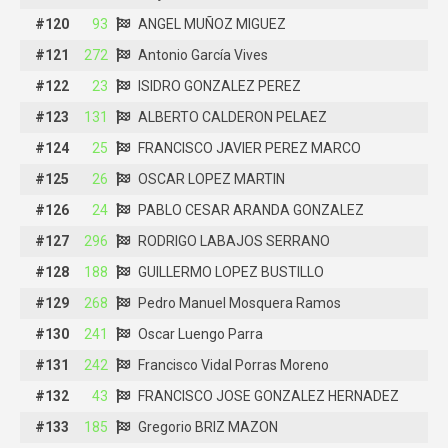
#120
#120
93
93
ANGEL MUÑOZ MIGUEZ
ANGEL MUÑOZ MIGUEZ
#121
#121
272
272
Antonio García Vives
Antonio García Vives
#122
#122
23
23
ISIDRO GONZALEZ PEREZ
ISIDRO GONZALEZ PEREZ
#123
#123
131
131
ALBERTO CALDERON PELAEZ
ALBERTO CALDERON PELAEZ
#124
#124
25
25
FRANCISCO JAVIER PEREZ MARCO
FRANCISCO JAVIER PEREZ MARCO
#125
#125
26
26
OSCAR LOPEZ MARTIN
OSCAR LOPEZ MARTIN
#126
#126
24
24
PABLO CESAR ARANDA GONZALEZ
PABLO CESAR ARANDA GONZALEZ
#127
#127
296
296
RODRIGO LABAJOS SERRANO
RODRIGO LABAJOS SERRANO
#128
#128
188
188
GUILLERMO LOPEZ BUSTILLO
GUILLERMO LOPEZ BUSTILLO
#129
#129
268
268
Pedro Manuel Mosquera Ramos
Pedro Manuel Mosquera Ramos
#130
#130
241
241
Oscar Luengo Parra
Oscar Luengo Parra
#131
#131
242
242
Francisco Vidal Porras Moreno
Francisco Vidal Porras Moreno
#132
#132
43
43
FRANCISCO JOSE GONZALEZ HERNADEZ
FRANCISCO JOSE GONZALEZ HERNADEZ
#133
#133
185
185
Gregorio BRIZ MAZON
Gregorio BRIZ MAZON