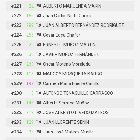
#221
#221
22
22
ALBERTO MARUENDA MARIN
ALBERTO MARUENDA MARIN
#222
#222
166
166
Juan Carlos Nieto García
Juan Carlos Nieto García
#223
#223
289
289
JUAN ALBERTO FERNÁNDEZ RODRÍGUEZ
JUAN ALBERTO FERNÁNDEZ RODRÍGUEZ
#224
#224
256
256
Cesar Egea Chafer
Cesar Egea Chafer
#225
#225
29
29
ERNESTO MUÑOZ MARTÍN
ERNESTO MUÑOZ MARTÍN
#226
#226
30
30
JAVIER MUÑOZ FERNÁNDEZ
JAVIER MUÑOZ FERNÁNDEZ
#227
#227
269
269
Oscar Moreno Moraleda
Oscar Moreno Moraleda
#228
#228
118
118
MARCOS MOSQUERA BARGO
MARCOS MOSQUERA BARGO
#229
#229
197
197
Carmen María Fuerte Carrillo
Carmen María Fuerte Carrillo
#230
#230
13
13
ALFONSO TENAGUILLO CARRASCO
ALFONSO TENAGUILLO CARRASCO
#231
#231
146
146
Alberto Serrano Muñoz
Alberto Serrano Muñoz
#232
#232
318
318
JOSE ALBERTO RIVERO MATEOS
JOSE ALBERTO RIVERO MATEOS
#233
#233
129
129
JUAN LLORENTE SENÍN
JUAN LLORENTE SENÍN
#234
#234
33
33
Juan José Mateos Murillo
Juan José Mateos Murillo