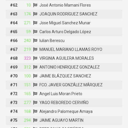
#62
#62
10
10
José Antonio Mamani Flores
José Antonio Mamani Flores
#63
#63
174
174
JOAQUIN RODRIGUEZ SANCHEZ
JOAQUIN RODRIGUEZ SANCHEZ
#64
#64
271
271
Jose Miguel Sanchez Munar
Jose Miguel Sanchez Munar
#65
#65
59
59
Carlos Arturo Delgado López
Carlos Arturo Delgado López
#66
#66
240
240
Iulian Berescu
Iulian Berescu
#67
#67
219
219
MANUEL MARIANO LLAMAS ROYO
MANUEL MARIANO LLAMAS ROYO
#68
#68
323
323
VIRGINIA AGUILERA MORALES
VIRGINIA AGUILERA MORALES
#69
#69
312
312
ANTONIO HENRIQUEZ GONZALEZ
ANTONIO HENRIQUEZ GONZALEZ
#70
#70
100
100
JAIME BLÁZQUEZ SANCHEZ
JAIME BLÁZQUEZ SANCHEZ
#71
#71
151
151
FCO. JAVIER GONZÁLEZ MÁRQUEZ
FCO. JAVIER GONZÁLEZ MÁRQUEZ
#72
#72
165
165
Angel Luis Moran Prieto
Angel Luis Moran Prieto
#73
#73
277
277
YAGO REBOREDO CERVIÑO
YAGO REBOREDO CERVIÑO
#74
#74
168
168
Alejandro Palomeque Amaya
Alejandro Palomeque Amaya
#75
#75
294
294
JAIME AGUAYO MARTIN
JAIME AGUAYO MARTIN