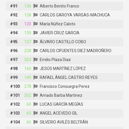
#91
#91
136
136
Alberto Benito Franco
Alberto Benito Franco
#92
#92
128
128
CARLOS GAROYA VARGAS-MACHUCA
CARLOS GAROYA VARGAS-MACHUCA
#93
#93
120
120
María Núñez Caloto
María Núñez Caloto
#94
#94
130
130
JAVIER CRUZ GARCIA
JAVIER CRUZ GARCIA
#95
#95
127
127
ÁLVARO CASTILLO COBO
ÁLVARO CASTILLO COBO
#96
#96
228
228
CARLOS CIFUENTES DIEZ MADROÑERO
CARLOS CIFUENTES DIEZ MADROÑERO
#97
#97
263
263
Emilio Plaza Diaz
Emilio Plaza Diaz
#98
#98
160
160
JESÚS MARTÍNEZ LÓPEZ
JESÚS MARTÍNEZ LÓPEZ
#99
#99
140
140
RAFAEL ÁNGEL CASTRO REYES
RAFAEL ÁNGEL CASTRO REYES
#100
#100
278
278
Francisco Consuegra Perez
Francisco Consuegra Perez
#101
#101
262
262
Amado Barba Martinez
Amado Barba Martinez
#102
#102
60
60
LUCAS GARCÍA MEGÍAS
LUCAS GARCÍA MEGÍAS
#103
#103
65
65
ANGEL ACEVEDO GIL
ANGEL ACEVEDO GIL
#104
#104
66
66
SILVERIO AVILÉS BELTRÁN
SILVERIO AVILÉS BELTRÁN