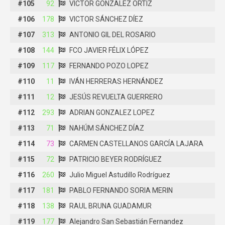
#105
#105
92
92
VICTOR GONZALEZ ORTIZ
VICTOR GONZALEZ ORTIZ
#106
#106
178
178
VICTOR SÁNCHEZ DÍEZ
VICTOR SÁNCHEZ DÍEZ
#107
#107
313
313
ANTONIO GIL DEL ROSARIO
ANTONIO GIL DEL ROSARIO
#108
#108
144
144
FCO JAVIER FÉLIX LÓPEZ
FCO JAVIER FÉLIX LÓPEZ
#109
#109
117
117
FERNANDO POZO LOPEZ
FERNANDO POZO LOPEZ
#110
#110
11
11
IVÁN HERRERAS HERNÁNDEZ
IVÁN HERRERAS HERNÁNDEZ
#111
#111
12
12
JESÚS REVUELTA GUERRERO
JESÚS REVUELTA GUERRERO
#112
#112
293
293
ADRIAN GONZALEZ LOPEZ
ADRIAN GONZALEZ LOPEZ
#113
#113
71
71
NAHÚM SÁNCHEZ DÍAZ
NAHÚM SÁNCHEZ DÍAZ
#114
#114
73
73
CARMEN CASTELLANOS GARCÍA LAJARA
CARMEN CASTELLANOS GARCÍA LAJARA
#115
#115
72
72
PATRICIO BEYER RODRÍGUEZ
PATRICIO BEYER RODRÍGUEZ
#116
#116
260
260
Julio Miguel Astudillo Rodríguez
Julio Miguel Astudillo Rodríguez
#117
#117
181
181
PABLO FERNANDO SORIA MERIN
PABLO FERNANDO SORIA MERIN
#118
#118
138
138
RAUL BRUNA GUADAMUR
RAUL BRUNA GUADAMUR
#119
#119
177
177
Alejandro San Sebastián Fernandez
Alejandro San Sebastián Fernandez