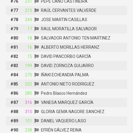
#76
#76
231
231
PEPE CANO CASTIÑEIRA
PEPE CANO CASTIÑEIRA
#77
#77
215
215
RAÚL CERVANTES VALVERDE
RAÚL CERVANTES VALVERDE
#78
#78
244
244
JOSE MARTIN CASILLAS
JOSE MARTIN CASILLAS
#79
#79
17
17
RAUL MORATILLA SALVADOR
RAUL MORATILLA SALVADOR
#80
#80
18
18
SALVADOR ANTONIO TEN MARTINEZ
SALVADOR ANTONIO TEN MARTINEZ
#81
#81
16
16
ALBERTO MORILLAS HERRANZ
ALBERTO MORILLAS HERRANZ
#82
#82
15
15
DAVID PANCORBO GARCÍA
DAVID PANCORBO GARCÍA
#83
#83
199
199
DAVID ZORNOZA GUIJARRO
DAVID ZORNOZA GUIJARRO
#84
#84
275
275
IÑAKI ECHEANDIA PALMA
IÑAKI ECHEANDIA PALMA
#85
#85
252
252
ANTONIO NIETO RODRIGUEZ
ANTONIO NIETO RODRIGUEZ
#86
#86
285
285
Pedro Blasco Hernández
Pedro Blasco Hernández
#87
#87
316
316
VANESA MARQUEZ GARCÍA
VANESA MARQUEZ GARCÍA
#88
#88
315
315
GLORIA GEMA NAGORE SANCHEZ
GLORIA GEMA NAGORE SANCHEZ
#89
#89
101
101
DANIEL VAQUERO LASO
DANIEL VAQUERO LASO
#90
#90
238
238
EFRÉN GÁLVEZ REINA
EFRÉN GÁLVEZ REINA