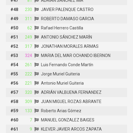
#47
#47
81
81
ADRIÁN SÁNCHEZ MIR
ADRIÁN SÁNCHEZ MIR
#48
#48
230
230
JAVIER PALENQUE CASTRO
JAVIER PALENQUE CASTRO
#49
#49
311
311
ROBERTO DAMASO GARCIA
ROBERTO DAMASO GARCIA
#50
#50
62
62
Rafael Herrero Castilla
Rafael Herrero Castilla
#51
#51
249
249
ANTONIO SÁNCHEZ MARÍN
ANTONIO SÁNCHEZ MARÍN
#52
#52
317
317
JONATHAN MORALES ARMAS
JONATHAN MORALES ARMAS
#53
#53
324
324
MARIA DEL MAR OCHANDO IBERNON
MARIA DEL MAR OCHANDO IBERNON
#54
#54
261
261
Luis Fernando Conde Martín
Luis Fernando Conde Martín
#55
#55
222
222
Jorge Muriel Guiteria
Jorge Muriel Guiteria
#56
#56
221
221
Antonio Muriel Guiteria
Antonio Muriel Guiteria
#57
#57
320
320
ADRIÁN VALBUENA FERNANDEZ
ADRIÁN VALBUENA FERNANDEZ
#58
#58
309
309
JUAN MIGUEL ROZAS ABRANTE
JUAN MIGUEL ROZAS ABRANTE
#59
#59
133
133
Roberto Arias Gómez
Roberto Arias Gómez
#60
#60
7
MANUEL GONZALEZ BAIGES
7
MANUEL GONZALEZ BAIGES
#61
#61
9
KLEVER JAVIER ARCOS ZAPATA
9
KLEVER JAVIER ARCOS ZAPATA