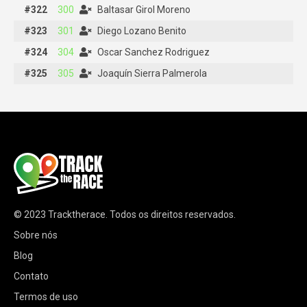
#322
#322
300
300
Baltasar Girol Moreno
Baltasar Girol Moreno
#323
#323
301
301
Diego Lozano Benito
Diego Lozano Benito
#324
#324
304
304
Oscar Sanchez Rodriguez
Oscar Sanchez Rodriguez
#325
#325
305
305
Joaquín Sierra Palmerola
Joaquín Sierra Palmerola
© 2023
Tracktherace
.
Todos os direitos reservados.
Sobre nós
Blog
Contato
Termos de uso