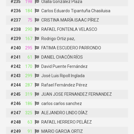
#235
#235
198
198
Olalla González Plaza
Olalla González Plaza
#236
#236
184
184
Carlos Eduardo Tipantuña Chasiluisa
Carlos Eduardo Tipantuña Chasiluisa
#237
#237
75
75
CRISTINA MARÍA ISAAC PÍREZ
CRISTINA MARÍA ISAAC PÍREZ
#238
#238
290
290
RAFAEL FONTENLA VELASCO
RAFAEL FONTENLA VELASCO
#239
#239
167
167
Rodrigo Ortiz paz,
Rodrigo Ortiz paz,
#240
#240
295
295
FATIMA ESCUDERO PARRONDO
FATIMA ESCUDERO PARRONDO
#241
#241
61
61
DANIEL CHACÓN RÍOS
DANIEL CHACÓN RÍOS
#242
#242
170
170
David Puente Fernández
David Puente Fernández
#243
#243
299
299
José Luis Ripoll Inglada
José Luis Ripoll Inglada
#244
#244
287
287
Rafael Fernández Pérez
Rafael Fernández Pérez
#245
#245
319
319
JUAN JOSE FERNANDEZ FERNANDEZ
JUAN JOSE FERNANDEZ FERNANDEZ
#246
#246
186
186
carlos carlos sanchez
carlos carlos sanchez
#247
#247
325
325
ALEJANDRO LINDO DÍAZ
ALEJANDRO LINDO DÍAZ
#248
#248
63
63
RAFAEL HERRERO PELÁEZ
RAFAEL HERRERO PELÁEZ
#249
#249
91
91
MARIO GARCIA ORTIZ
MARIO GARCIA ORTIZ