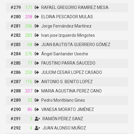
#279
#279
171
171
RAFAEL GREGORIO RAMIREZ MESA
RAFAEL GREGORIO RAMIREZ MESA
#280
#280
208
208
ELOINA PESCADOR MULAS
ELOINA PESCADOR MULAS
#281
#281
246
246
Jorge Fernández Martínez
Jorge Fernández Martínez
#282
#282
283
283
Ivan jose Izquierdo Mingotes
Ivan jose Izquierdo Mingotes
#283
#283
68
68
JUAN BAUTISTA GUERRERO GÓMEZ
JUAN BAUTISTA GUERRERO GÓMEZ
#284
#284
276
276
Ángel Santander Useche
Ángel Santander Useche
#285
#285
77
77
FAUSTINO PARRA SAUCEDO
FAUSTINO PARRA SAUCEDO
#286
#286
250
250
JULIOM CESAR LOPEZ CASADO
JULIOM CESAR LOPEZ CASADO
#287
#287
115
115
ANTONIO S. BENITO LOPEZ
ANTONIO S. BENITO LOPEZ
#288
#288
207
207
MARIA AGUSTINA PEREZ CANO
MARIA AGUSTINA PEREZ CANO
#289
#289
32
32
Pedro Montblanc Gines
Pedro Montblanc Gines
#290
#290
86
86
VANESA MORATO JIMÉNEZ
VANESA MORATO JIMÉNEZ
#291
#291
3
3
RAMÓN PÉREZ SANZ
RAMÓN PÉREZ SANZ
#292
#292
4
4
JUAN ALONSO MUÑOZ
JUAN ALONSO MUÑOZ