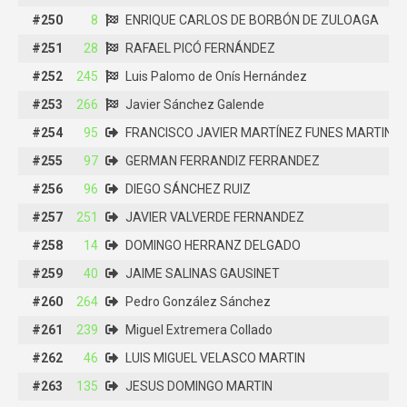
#250
#250
8
8
ENRIQUE CARLOS DE BORBÓN DE ZULOAGA
ENRIQUE CARLOS DE BORBÓN DE ZULOAGA
#251
#251
28
28
RAFAEL PICÓ FERNÁNDEZ
RAFAEL PICÓ FERNÁNDEZ
#252
#252
245
245
Luis Palomo de Onís Hernández
Luis Palomo de Onís Hernández
#253
#253
266
266
Javier Sánchez Galende
Javier Sánchez Galende
#254
#254
95
95
FRANCISCO JAVIER MARTÍNEZ FUNES MARTINEZ
FRANCISCO JAVIER MARTÍNEZ FUNES MARTINE
#255
#255
97
97
GERMAN FERRANDIZ FERRANDEZ
GERMAN FERRANDIZ FERRANDEZ
#256
#256
96
96
DIEGO SÁNCHEZ RUIZ
DIEGO SÁNCHEZ RUIZ
#257
#257
251
251
JAVIER VALVERDE FERNANDEZ
JAVIER VALVERDE FERNANDEZ
#258
#258
14
14
DOMINGO HERRANZ DELGADO
DOMINGO HERRANZ DELGADO
#259
#259
40
40
JAIME SALINAS GAUSINET
JAIME SALINAS GAUSINET
#260
#260
264
264
Pedro González Sánchez
Pedro González Sánchez
#261
#261
239
239
Miguel Extremera Collado
Miguel Extremera Collado
#262
#262
46
46
LUIS MIGUEL VELASCO MARTIN
LUIS MIGUEL VELASCO MARTIN
#263
#263
135
135
JESUS DOMINGO MARTIN
JESUS DOMINGO MARTIN