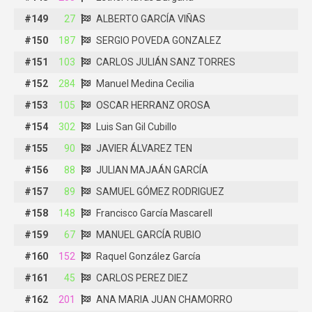
#149
#149
27
27
ALBERTO GARCÍA VIÑAS
ALBERTO GARCÍA VIÑAS
#150
#150
187
187
SERGIO POVEDA GONZALEZ
SERGIO POVEDA GONZALEZ
#151
#151
103
103
CARLOS JULIÁN SANZ TORRES
CARLOS JULIÁN SANZ TORRES
#152
#152
284
284
Manuel Medina Cecilia
Manuel Medina Cecilia
#153
#153
105
105
OSCAR HERRANZ OROSA
OSCAR HERRANZ OROSA
#154
#154
302
302
Luis San Gil Cubillo
Luis San Gil Cubillo
#155
#155
90
90
JAVIER ÁLVAREZ TEN
JAVIER ÁLVAREZ TEN
#156
#156
88
88
JULIAN MAJAÁN GARCÍA
JULIAN MAJAÁN GARCÍA
#157
#157
89
89
SAMUEL GÓMEZ RODRIGUEZ
SAMUEL GÓMEZ RODRIGUEZ
#158
#158
148
148
Francisco García Mascarell
Francisco García Mascarell
#159
#159
67
67
MANUEL GARCÍA RUBIO
MANUEL GARCÍA RUBIO
#160
#160
152
152
Raquel González García
Raquel González García
#161
#161
45
45
CARLOS PEREZ DIEZ
CARLOS PEREZ DIEZ
#162
#162
201
201
ANA MARIA JUAN CHAMORRO
ANA MARIA JUAN CHAMORRO