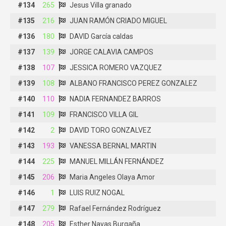
#134
#134
265
265
Jesus Villa granado
Jesus Villa granado
#135
#135
216
216
JUAN RAMÓN CRIADO MIGUEL
JUAN RAMÓN CRIADO MIGUEL
#136
#136
180
180
DAVID García caldas
DAVID García caldas
#137
#137
139
139
JORGE CALAVIA CAMPOS
JORGE CALAVIA CAMPOS
#138
#138
107
107
JESSICA ROMERO VAZQUEZ
JESSICA ROMERO VAZQUEZ
#139
#139
108
108
ALBANO FRANCISCO PEREZ GONZALEZ
ALBANO FRANCISCO PEREZ GONZALEZ
#140
#140
110
110
NADIA FERNANDEZ BARROS
NADIA FERNANDEZ BARROS
#141
#141
109
109
FRANCISCO VILLA GIL
FRANCISCO VILLA GIL
#142
#142
2
2
DAVID TORO GONZALVEZ
DAVID TORO GONZALVEZ
#143
#143
193
193
VANESSA BERNAL MARTIN
VANESSA BERNAL MARTIN
#144
#144
225
225
MANUEL MILLÁN FERNÁNDEZ
MANUEL MILLÁN FERNÁNDEZ
#145
#145
206
206
Maria Angeles Olaya Amor
Maria Angeles Olaya Amor
#146
#146
1
1
LUIS RUIZ NOGAL
LUIS RUIZ NOGAL
#147
#147
279
279
Rafael Fernández Rodríguez
Rafael Fernández Rodríguez
#148
#148
205
205
Esther Navas Burgaña
Esther Navas Burgaña