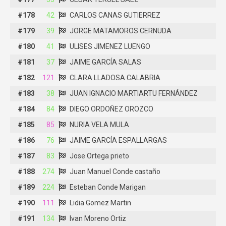
#178
#178
42
42
CARLOS CANAS GUTIERREZ
CARLOS CANAS GUTIERREZ
#179
#179
39
39
JORGE MATAMOROS CERNUDA
JORGE MATAMOROS CERNUDA
#180
#180
41
41
ULISES JIMENEZ LUENGO
ULISES JIMENEZ LUENGO
#181
#181
37
37
JAIME GARCÍA SALAS
JAIME GARCÍA SALAS
#182
#182
121
121
CLARA LLADOSA CALABRIA
CLARA LLADOSA CALABRIA
#183
#183
38
38
JUAN IGNACIO MARTIARTU FERNÁNDEZ
JUAN IGNACIO MARTIARTU FERNÁNDEZ
#184
#184
84
84
DIEGO ORDOÑEZ OROZCO
DIEGO ORDOÑEZ OROZCO
#185
#185
85
85
NURIA VELA MULA
NURIA VELA MULA
#186
#186
76
76
JAIME GARCÍA ESPALLARGAS
JAIME GARCÍA ESPALLARGAS
#187
#187
83
83
Jose Ortega prieto
Jose Ortega prieto
#188
#188
274
274
Juan Manuel Conde castaño
Juan Manuel Conde castaño
#189
#189
224
224
Esteban Conde Marigan
Esteban Conde Marigan
#190
#190
111
111
Lidia Gomez Martin
Lidia Gomez Martin
#191
#191
134
134
Ivan Moreno Ortiz
Ivan Moreno Ortiz