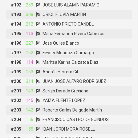
#192
#192
259
259
JOSE LUIS ALAMIN PARAMIO
JOSE LUIS ALAMIN PARAMIO
#193
#193
308
308
ORIOL FLUVÍA MARTIN
ORIOL FLUVÍA MARTIN
#194
#194
212
212
ANTONIO PRIETO CANDEL
ANTONIO PRIETO CANDEL
#195
#195
113
113
Maria Fernanda Rivera Cabezas
Maria Fernanda Rivera Cabezas
#196
#196
227
227
Jose Quiles Blanco
Jose Quiles Blanco
#197
#197
162
162
Feyser Mendoza Camargo
Feyser Mendoza Camargo
#198
#198
114
114
Maritsa Karina Caizatoa Diaz
Maritsa Karina Caizatoa Diaz
#199
#199
153
153
Andrés Herrero Gil
Andrés Herrero Gil
#200
#200
314
314
JUAN JOSE ALFARO RODRIGUEZ
JUAN JOSE ALFARO RODRIGUEZ
#201
#201
143
143
Sergio Dorado Greciano
Sergio Dorado Greciano
#202
#202
145
145
YAIZA FUENTE LÓPEZ
YAIZA FUENTE LÓPEZ
#203
#203
142
142
Roberto Carlos Delgado Martín
Roberto Carlos Delgado Martín
#204
#204
56
56
FRANCISCO CASTRO DE GUINDOS
FRANCISCO CASTRO DE GUINDOS
#205
#205
55
55
IBAN JORDI MORA ROSELL
IBAN JORDI MORA ROSELL