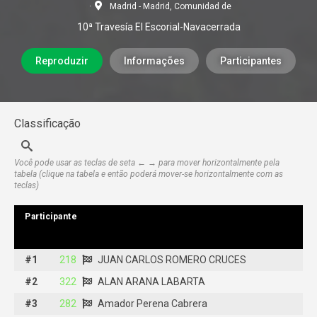
Madrid - Madrid, Comunidad de
10ª Travesía El Escorial-Navacerrada
Reproduzir
Informações
Participantes
Classificação
Você pode usar as teclas de seta ← → para mover horizontalmente pela
tabela (clique na tabela e então poderá mover-se horizontalmente com as
teclas)
Participante
Participante
#1
#1
218
218
JUAN CARLOS ROMERO CRUCES
JUAN CARLOS ROMERO CRUCES
#2
#2
322
322
ALAN ARANA LABARTA
ALAN ARANA LABARTA
#3
#3
282
282
Amador Perena Cabrera
Amador Perena Cabrera