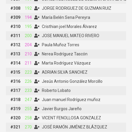
#308
#308
192
192
JORGE RODRIGUEZ DE GUZMAN RUIZ
JORGE RODRIGUEZ DE GUZMAN RUIZ
#309
#309
194
194
María Belén Sena Pereyra
María Belén Sena Pereyra
#310
#310
195
195
Cristhian joel Morales Álvarez
Cristhian joel Morales Álvarez
#311
#311
200
200
JOSE MANUEL MATEO RIVERO
JOSE MANUEL MATEO RIVERO
#312
#312
204
204
Paula Muñoz Torres
Paula Muñoz Torres
#313
#313
210
210
Nerea Rodríguez Tascón
Nerea Rodríguez Tascón
#314
#314
211
211
Marta Rodríguez Vázquez
Marta Rodríguez Vázquez
#315
#315
223
223
ADRIAN SILVA SANCHEZ
ADRIAN SILVA SANCHEZ
#316
#316
226
226
Jesús Antonio González Morcillo
Jesús Antonio González Morcillo
#317
#317
233
233
Roberto Lobato
Roberto Lobato
#318
#318
247
247
Juan manuel Rodríguez muñoz
Juan manuel Rodríguez muñoz
#319
#319
255
255
Javier Burgos Jareño
Javier Burgos Jareño
#320
#320
258
258
VICENT FENOLLOSA GONZALEZ
VICENT FENOLLOSA GONZALEZ
#321
#321
270
270
JOSÉ RAMÓN JIMÉNEZ BLÁZQUEZ
JOSÉ RAMÓN JIMÉNEZ BLÁZQUEZ