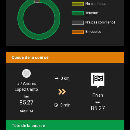
Queue de la course
0 km
#7 Andrés
López Cantó
Finish
km
85.27
km
0 min
85.27
Sat 21:43
Tête de la course