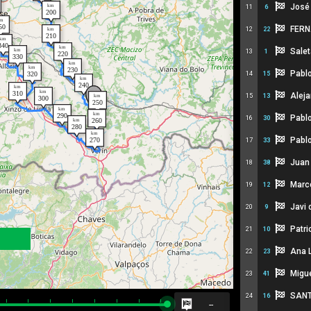
José 
11
6
FERN
12
22
Salet
13
1
Pablo
14
15
Aleja
15
13
Pabl
16
30
Pabl
17
33
Juan
18
38
Marc
19
12
Javi 
20
9
Patri
21
10
Ana 
22
23
Migue
23
41
SANT
24
16
--