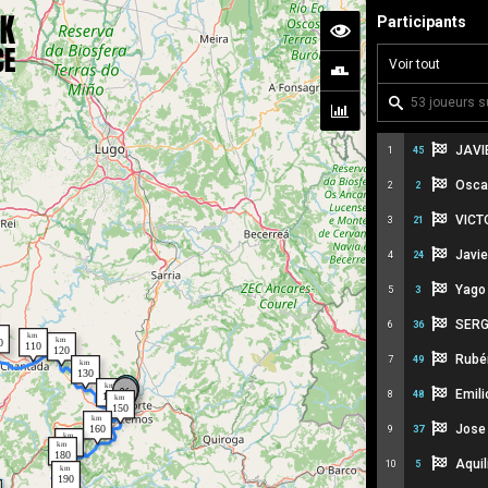
Participants
JAVI
1
45
Osca
2
2
VICT
3
21
Javie
4
24
Yago 
5
3
SERG
6
36
Rubé
7
49
Emili
8
48
Jose 
9
37
Aquil
10
5