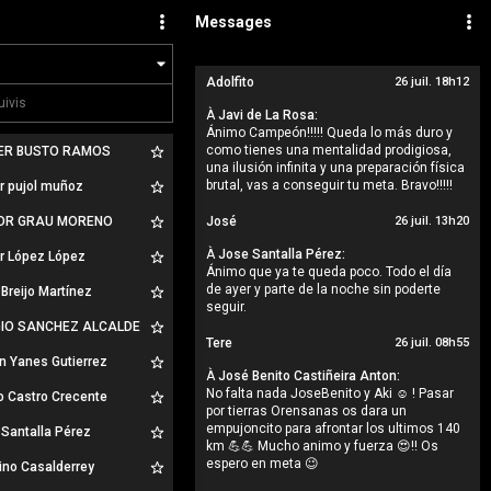
Messages
Adolfito
26 juil. 18h12
À
Javi de La Rosa:
Ánimo Campeón!!!!! Queda lo más duro y
como tienes una mentalidad prodigiosa,
ER BUSTO RAMOS
una ilusión infinita y una preparación física
brutal, vas a conseguir tu meta. Bravo!!!!!
r pujol muñoz
OR GRAU MORENO
José
26 juil. 13h20
À
Jose Santalla Pérez:
r López López
Ánimo que ya te queda poco. Todo el día
de ayer y parte de la noche sin poderte
Breijo Martínez
seguir.
IO SANCHEZ ALCALDE
Tere
26 juil. 08h55
n Yanes Gutierrez
À
José Benito Castiñeira Anton:
No falta nada JoseBenito y Aki ☺️ ! Pasar
o Castro Crecente
por tierras Orensanas os dara un
empujoncito para afrontar los ultimos 140
Santalla Pérez
km 💪💪 Mucho animo y fuerza 😍!! Os
espero en meta 😉
ino Casalderrey