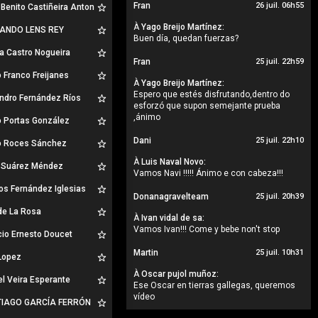
Fran
26 juil. 06h55
Benito Castiñeira Anton
À
Yago Breijo Martínez:
ANDO LENS REY
Buen día, quedan fuerzas?
a Castro Nogueira
Fran
25 juil. 22h59
 Franco Freijanes
À
Yago Breijo Martínez:
Espero que estés disfrutando,dentro do
ndro Fernández Ríos
esforzó que supon semejante prueba
,ánimo
o Portas González
Dani
25 juil. 22h10
o Roces Sánchez
À
Luis Naval Novo:
 Suárez Méndez
Vamos Navi !!!!! Ánimo e con cabeza!!!
os Fernández Iglesias
Donanagravelteam
25 juil. 20h39
de La Rosa
À
Ivan vidal de sa:
Vamos Ivan!!! Come y bebe non't stop
cio Ernesto Doucet
Martin
25 juil. 10h31
Lopez
À
Oscar pujol muñoz:
l Veira Esperante
Ese Oscar en tierras gallegas, queremos
vídeo
IAGO GARCÍA FERRÓN