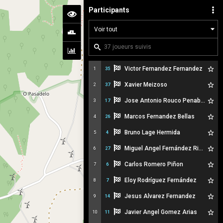
Participants
Victor Fernandez Fernandez
1
35
Xavier Meizoso
2
37
Jose Antonio Rouco Penabad
3
17
Marcos Fernandez Bellas
4
26
Bruno Lage Hermida
5
4
Miguel Angel Fernández Rivera
6
27
Carlos Romero Piñon
7
6
Eloy Rodríguez Fernández
8
7
Jesus Alvarez Fernandez
9
14
Javier Angel Gomez Arias
10
11