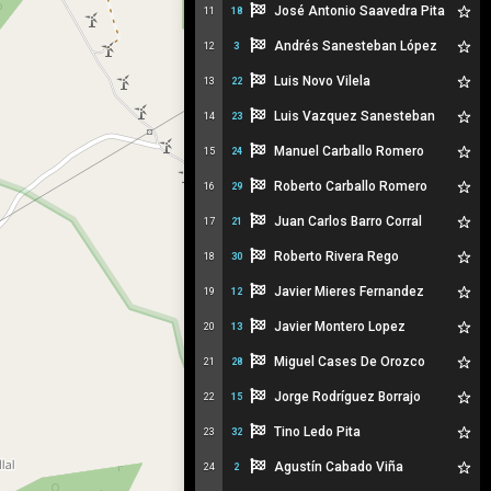
José Antonio Saavedra Pita
11
18
Andrés Sanesteban López
12
3
Luis Novo Vilela
13
22
Luis Vazquez Sanesteban
14
23
Manuel Carballo Romero
15
24
Roberto Carballo Romero
16
29
Juan Carlos Barro Corral
17
21
Roberto Rivera Rego
18
30
Javier Mieres Fernandez
19
12
Javier Montero Lopez
20
13
Miguel Cases De Orozco
21
28
Jorge Rodríguez Borrajo
22
15
Tino Ledo Pita
23
32
Agustín Cabado Viña
24
2