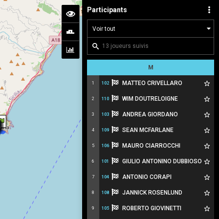
Participants
M
MATTEO CRIVELLARO
1
102
WIM DOUTRELOIGNE
2
110
ANDREA GIORDANO
3
103
SEAN MCFARLANE
4
109
MAURO CIARROCCHI
5
106
GIULIO ANTONINO DUBBIOSO
6
101
ANTONIO CORAPI
7
104
JANNICK ROSENLUND
8
108
ROBERTO GIOVINETTI
9
105