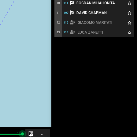
BOGDAN MIHAI IONITA
10
111
DAVID CHAPMAN
11
107
GIACOMO MARITATI
12
112
LUCA ZANETTI
13
113
--