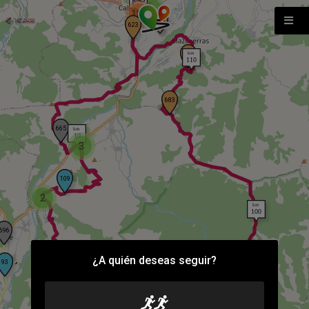
2
182
3
2
¿A quién deseas seguir?
2