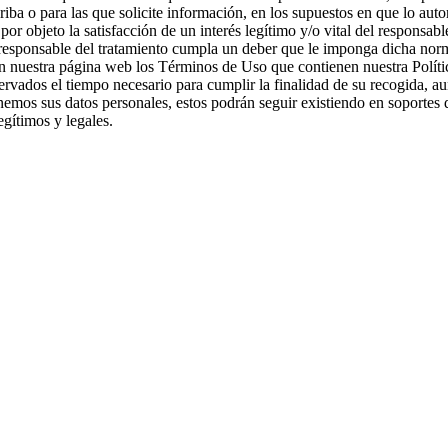
riba o para las que solicite información, en los supuestos en que lo au
 por objeto la satisfacción de un interés legítimo y/o vital del responsa
el responsable del tratamiento cumpla un deber que le imponga dicha nor
 en nuestra página web los Términos de Uso que contienen nuestra Polít
servados el tiempo necesario para cumplir la finalidad de su recogida,
minemos sus datos personales, estos podrán seguir existiendo en soportes
egítimos y legales.