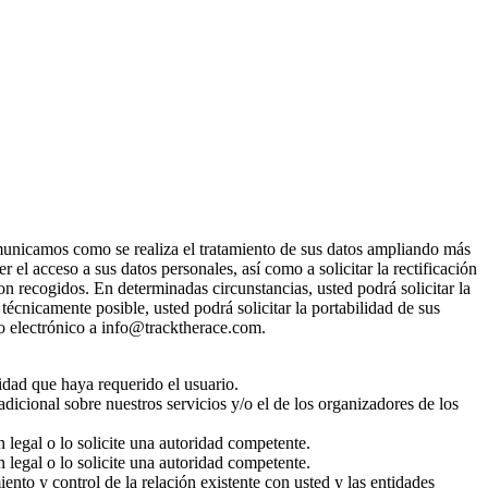
omunicamos como se realiza el tratamiento de sus datos ampliando más
l acceso a sus datos personales, así como a solicitar la rectificación
ron recogidos. En determinadas circunstancias, usted podrá solicitar la
écnicamente posible, usted podrá solicitar la portabilidad de sus
reo electrónico a info@tracktherace.com.
idad que haya requerido el usuario.
adicional sobre nuestros servicios y/o el de los organizadores de los
n legal o lo solicite una autoridad competente.
n legal o lo solicite una autoridad competente.
nto y control de la relación existente con usted y las entidades