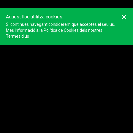
Aquest lloc utilitza cookies.
Si continues navegant considerem que acceptes el seu ús.
Aquesta classificació pot no ser exacta ja que està calculada amb
les posicions GPS dels dispositius. La classificació oficial serà
Més informació a la
Política de Cookies dels nostres
publicada per l'organitzador.
Termes d'ús
© 2023
Tracktherace
.
Tots els drets reservats.
Sobre nosaltres
Blog