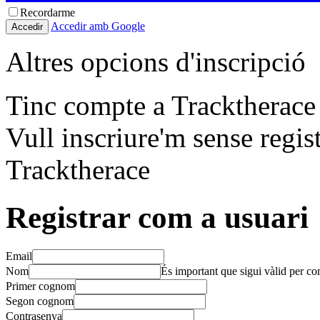
Recordarme
Accedir amb Google
Altres opcions d'inscripció
Tinc compte a Tracktherace
Vull inscriure'm sense regi
Tracktherace
Registrar com a usuari
Email
Nom
És important que sigui vàlid per co
Primer cognom
Segon cognom
Contrasenya