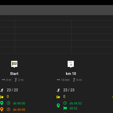
Start
km 10
0 m
2 m.
10 km
6 m.
23 / 23
23 / 23
0
0
ds 06:00
ds 06:52
00:52
ds 06:00