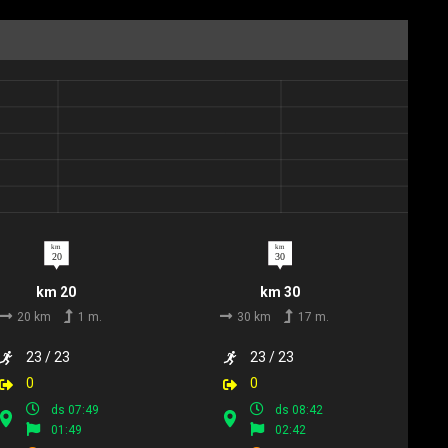
km 20
km 30
20 km
1 m.
30 km
17 m.
23 / 23
23 / 23
0
0
ds 07:49
ds 08:42
01:49
02:42