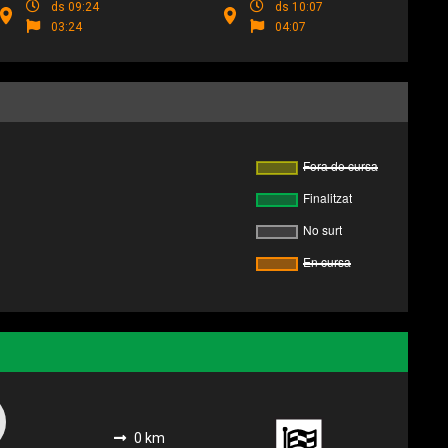
ds 09:24
ds 10:07
03:24
04:07
0 km