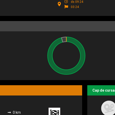
ds 09:24
03:24
Cap de cursa
0 km