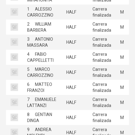
1
ALESSIO
Carrera
HALF
M
CARROZZINO
finalizada
2
WILLIAM
Carrera
HALF
M
BARBERA
finalizada
3
ANTONIO
Carrera
HALF
M
MASSARA
finalizada
4
FABIO
Carrera
HALF
M
CAPPELLETTI
finalizada
5
MARCO
Carrera
HALF
M
CARROZZINO
finalizada
6
MATTEO
Carrera
HALF
M
FRANZOI
finalizada
7
EMANUELE
Carrera
HALF
M
LATTANZI
finalizada
8
GENTIAN
Carrera
HALF
M
DINGA
finalizada
9
ANDREA
Carrera
HALF
M