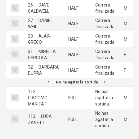
26
DAVE
Carrera
HALF
M
CALDWELL
finalizada
27
DANIEL
Carrera
HALF
M
WEIL
finalizada
28
ALAIN
Carrera
HALF
M
GRECO
finalizada
31
MIRELLA
Carrera
HALF
F
PERGOLA
finalizada
32
BARBARA
Carrera
HALF
F
DUPRA
finalizada
No ha agafat la sortida
112
No has
GIACOMO
FULL
agafat la
M
MARITATI
sortida
No has
113
LUCA
FULL
agafat la
M
ZANETTI
sortida