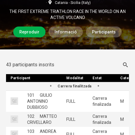
Catania - Sicilia (Italy)
THE FIRST EXTREME TRIATHLON RACE IN THE WORLD ON AN
ACTIVE VOLCANO
Reproduir
Informació
Participants
43 participants inscrits
Participant
Participant
Modalitat
Modalitat
Estat
Estat
Categor
Categor
Carrera finalitzada
101
GIULIO
Carrera
ANTONINO
FULL
M
finalizada
DUBBIOSO
102
MATTEO
Carrera
FULL
M
CRIVELLARO
finalizada
103
ANDREA
Carrera
FULL
M