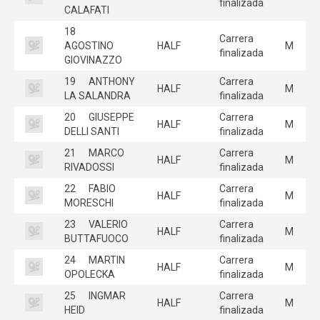
finalizada
CALAFATI
18
Carrera
AGOSTINO
HALF
M
finalizada
GIOVINAZZO
19
ANTHONY
Carrera
HALF
M
LA SALANDRA
finalizada
20
GIUSEPPE
Carrera
HALF
M
DELLI SANTI
finalizada
21
MARCO
Carrera
HALF
M
RIVADOSSI
finalizada
22
FABIO
Carrera
HALF
M
MORESCHI
finalizada
23
VALERIO
Carrera
HALF
M
BUTTAFUOCO
finalizada
24
MARTIN
Carrera
HALF
M
OPOLECKA
finalizada
25
INGMAR
Carrera
HALF
M
HEID
finalizada