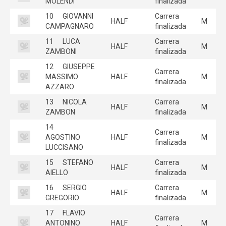
MOLENDI
finalizada
10
GIOVANNI
Carrera
HALF
M
CAMPAGNARO
finalizada
11
LUCA
Carrera
HALF
M
ZAMBONI
finalizada
12
GIUSEPPE
Carrera
MASSIMO
HALF
M
finalizada
AZZARO
13
NICOLA
Carrera
HALF
M
ZAMBON
finalizada
14
Carrera
AGOSTINO
HALF
M
finalizada
LUCCISANO
15
STEFANO
Carrera
HALF
M
AIELLO
finalizada
16
SERGIO
Carrera
HALF
M
GREGORIO
finalizada
17
FLAVIO
Carrera
ANTONINO
HALF
M