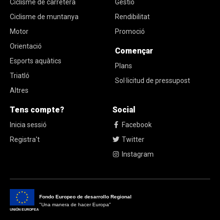
Ciclisme de carretera
Gestió
Ciclisme de muntanya
Rendibilitat
Motor
Promoció
Orientació
Començar
Esports aquàtics
Plans
Triatló
Sol·licitud de pressupost
Altres
Tens compte?
Social
Inicia sessió
Facebook
Registra't
Twitter
Instagram
Fondo Europeo de desarrollo Regional
"Una manera de hacer Europa"
UNIÓN EUROPEA