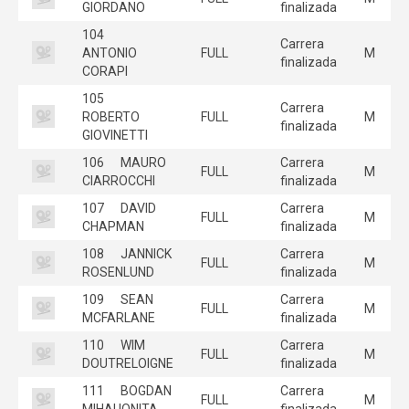
GIORDANO
finalizada
104
Carrera
ANTONIO
FULL
M
finalizada
CORAPI
105
Carrera
ROBERTO
FULL
M
finalizada
GIOVINETTI
106
MAURO
Carrera
FULL
M
CIARROCCHI
finalizada
107
DAVID
Carrera
FULL
M
CHAPMAN
finalizada
108
JANNICK
Carrera
FULL
M
ROSENLUND
finalizada
109
SEAN
Carrera
FULL
M
MCFARLANE
finalizada
110
WIM
Carrera
FULL
M
DOUTRELOIGNE
finalizada
111
BOGDAN
Carrera
FULL
M
MIHAI IONITA
finalizada