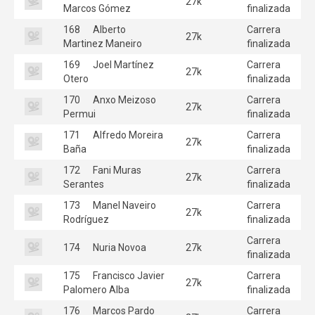
27k
Marcos Gómez
finalizada
168
Alberto
Carrera
27k
Martinez Maneiro
finalizada
169
Joel Martínez
Carrera
27k
Otero
finalizada
170
Anxo Meizoso
Carrera
27k
Permui
finalizada
171
Alfredo Moreira
Carrera
27k
Baña
finalizada
172
Fani Muras
Carrera
27k
Serantes
finalizada
173
Manel Naveiro
Carrera
27k
Rodríguez
finalizada
Carrera
174
Nuria Novoa
27k
finalizada
175
Francisco Javier
Carrera
27k
Palomero Alba
finalizada
176
Marcos Pardo
Carrera