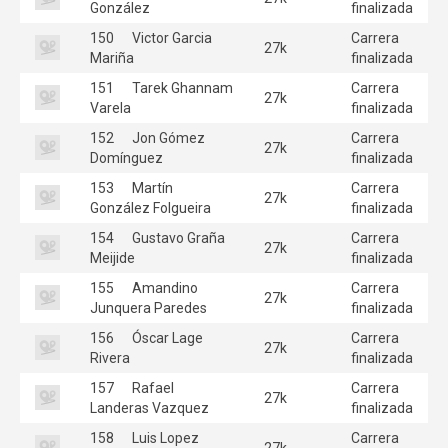
González
finalizada
150
Victor Garcia
Carrera
27k
Mariña
finalizada
151
Tarek Ghannam
Carrera
27k
Varela
finalizada
152
Jon Gómez
Carrera
27k
Domínguez
finalizada
153
Martín
Carrera
27k
González Folgueira
finalizada
154
Gustavo Graña
Carrera
27k
Meijide
finalizada
155
Amandino
Carrera
27k
Junquera Paredes
finalizada
156
Óscar Lage
Carrera
27k
Rivera
finalizada
157
Rafael
Carrera
27k
Landeras Vazquez
finalizada
158
Luis Lopez
Carrera
27k