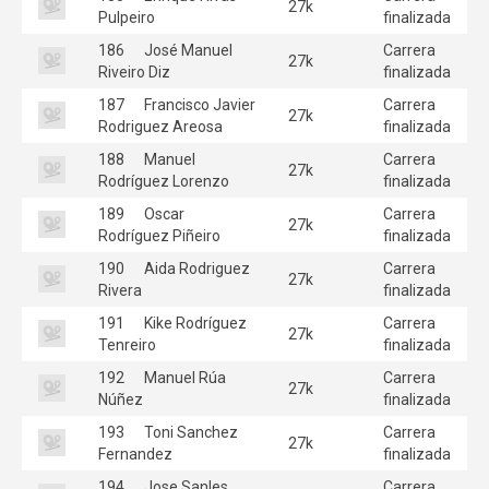
27k
Pulpeiro
finalizada
186
José Manuel
Carrera
27k
Riveiro Diz
finalizada
187
Francisco Javier
Carrera
27k
Rodriguez Areosa
finalizada
188
Manuel
Carrera
27k
Rodríguez Lorenzo
finalizada
189
Oscar
Carrera
27k
Rodríguez Piñeiro
finalizada
190
Aida Rodriguez
Carrera
27k
Rivera
finalizada
191
Kike Rodríguez
Carrera
27k
Tenreiro
finalizada
192
Manuel Rúa
Carrera
27k
Núñez
finalizada
193
Toni Sanchez
Carrera
27k
Fernandez
finalizada
194
Jose Sanles
Carrera