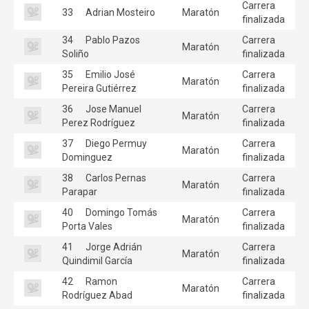
Carrera
33
Adrian Mosteiro
Maratón
finalizada
34
Pablo Pazos
Carrera
Maratón
Soliño
finalizada
35
Emilio José
Carrera
Maratón
Pereira Gutiérrez
finalizada
36
Jose Manuel
Carrera
Maratón
Perez Rodríguez
finalizada
37
Diego Permuy
Carrera
Maratón
Dominguez
finalizada
38
Carlos Pernas
Carrera
Maratón
Parapar
finalizada
40
Domingo Tomás
Carrera
Maratón
Porta Vales
finalizada
41
Jorge Adrián
Carrera
Maratón
Quindimil García
finalizada
42
Ramon
Carrera
Maratón
Rodríguez Abad
finalizada