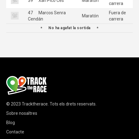
39
Xan Pico Ces
Maratón
carrera
47
Marcos Senra
Fuera de
Maratón
Cendán
carrera
No ha agafat la sortida
© 2023
Tracktherace
.
Tots els drets reservats.
Sobre nosaltres
Blog
Contacte