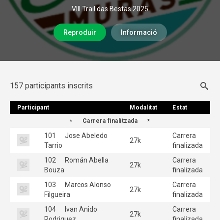
VIII Trail das Bestas 2025
Reproduir
Informació
157 participants inscrits
Participant
Participant
Modalitat
Modalitat
Estat
Estat
Carrera finalitzada
101
Jose Abeledo
Carrera
27k
Tarrio
finalizada
102
Román Abella
Carrera
27k
Bouza
finalizada
103
Marcos Alonso
Carrera
27k
Filgueira
finalizada
104
Ivan Anido
Carrera
27k
Rodriguez
finalizada