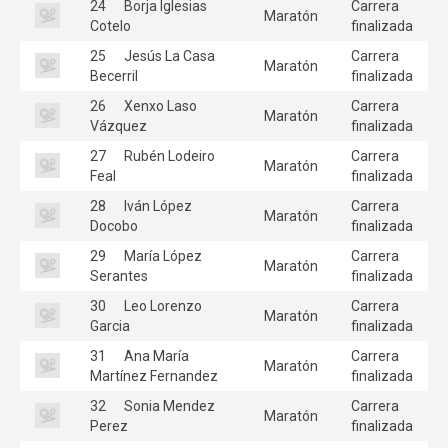
24
Borja Iglesias
Carrera
Maratón
Cotelo
finalizada
25
Jesús La Casa
Carrera
Maratón
Becerril
finalizada
26
Xenxo Laso
Carrera
Maratón
Vázquez
finalizada
27
Rubén Lodeiro
Carrera
Maratón
Feal
finalizada
28
Iván López
Carrera
Maratón
Docobo
finalizada
29
María López
Carrera
Maratón
Serantes
finalizada
30
Leo Lorenzo
Carrera
Maratón
Garcia
finalizada
31
Ana María
Carrera
Maratón
Martínez Fernandez
finalizada
32
Sonia Mendez
Carrera
Maratón
Perez
finalizada