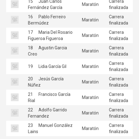
15
Juan Carlos
Carrera
Maratón
Fernández García
finalizada
16
Pablo Ferreiro
Carrera
Maratón
Bermúdez
finalizada
17
Maria Del Rosario
Carrera
Maratón
Figueroa Figueroa
finalizada
18
Agustin Garcia
Carrera
Maratón
Creo
finalizada
Carrera
19
Lidia García Gil
Maratón
finalizada
20
Jesús García
Carrera
Maratón
Núñez
finalizada
21
Francisco García
Carrera
Maratón
Rial
finalizada
22
Adolfo Garrido
Carrera
Maratón
Fernandez
finalizada
23
Manuel González
Carrera
Maratón
Lains
finalizada