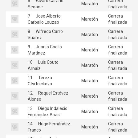
6
Alvaro Calviño
Carrera
Maratón
Seoane
finalizada
7
Jose Alberto
Carrera
Maratón
Carballo Louzao
finalizada
8
Wifredo Carro
Carrera
Maratón
Suárez
finalizada
9
Juanjo Coello
Carrera
Maratón
Martínez
finalizada
10
Luis Couto
Carrera
Maratón
Arnaiz
finalizada
11
Tereza
Carrera
Maratón
Ctvrtnickova
finalizada
12
Raquel Estévez
Carrera
Maratón
Alonso
finalizada
13
Diego Indalecio
Carrera
Maratón
Fernández Arias
finalizada
14
Hugo Fernández
Carrera
Maratón
Franco
finalizada