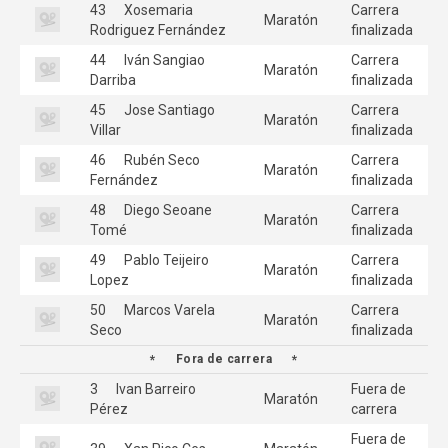
43
Xosemaria
Carrera
Maratón
Rodriguez Fernández
finalizada
44
Iván Sangiao
Carrera
Maratón
Darriba
finalizada
45
Jose Santiago
Carrera
Maratón
Villar
finalizada
46
Rubén Seco
Carrera
Maratón
Fernández
finalizada
48
Diego Seoane
Carrera
Maratón
Tomé
finalizada
49
Pablo Teijeiro
Carrera
Maratón
Lopez
finalizada
50
Marcos Varela
Carrera
Maratón
Seco
finalizada
Fora de carrera
3
Ivan Barreiro
Fuera de
Maratón
Pérez
carrera
Fuera de