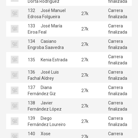
Dorta Rodriguez
finalizada
132
José Manuel
Carrera
27k
Edrosa Folgueira
finalizada
133
José María
Carrera
27k
Eiroa Feal
finalizada
134
Casiano
Carrera
27k
Engroba Saavedra
finalizada
Carrera
135
Kenia Estrada
27k
finalizada
136
José Luis
Carrera
27k
Fachal Aldrey
finalizada
137
Diana
Carrera
27k
Fernández Giz
finalizada
138
Javier
Carrera
27k
Fernández López
finalizada
139
Diego
Carrera
27k
Fernández Loureiro
finalizada
140
Xose
Carrera
27k