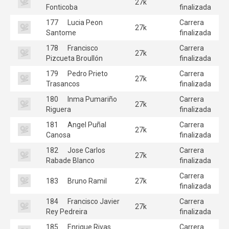
27k
Fonticoba
finalizada
177
Lucia Peon
Carrera
27k
Santome
finalizada
178
Francisco
Carrera
27k
Pizcueta Broullón
finalizada
179
Pedro Prieto
Carrera
27k
Trasancos
finalizada
180
Inma Pumariño
Carrera
27k
Riguera
finalizada
181
Angel Puñal
Carrera
27k
Canosa
finalizada
182
Jose Carlos
Carrera
27k
Rabade Blanco
finalizada
Carrera
183
Bruno Ramil
27k
finalizada
184
Francisco Javier
Carrera
27k
Rey Pedreira
finalizada
185
Enrique Rivas
Carrera