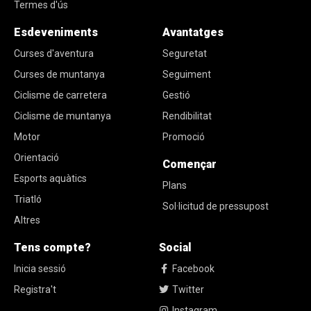
Termes d'ús
Esdeveniments
Avantatges
Curses d'aventura
Seguretat
Curses de muntanya
Seguiment
Ciclisme de carretera
Gestió
Ciclisme de muntanya
Rendibilitat
Motor
Promoció
Orientació
Començar
Esports aquàtics
Plans
Triatló
Sol·licitud de pressupost
Altres
Tens compte?
Social
Inicia sessió
Facebook
Registra't
Twitter
Instagram