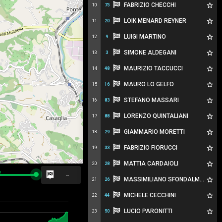
FABRIZIO CHECCHI
10
75
LOIK MENARD REYNER
11
20
LUIGI MARTINO
12
9
SIMONE ALDEGANI
13
3
MAURIZIO TACCUCCI
14
48
MAURO LO GELFO
15
16
STEFANO MASSARI
16
83
LORENZO QUINTALIANI
17
88
GIAMMARIO MORETTI
18
29
FABRIZIO FIORUCCI
19
33
MATTIA CARDAIOLI
20
28
--
MASSIMILIANO SFONDALMONDO
21
26
MICHELE CECCHINI
22
44
LUCIO PARONITTI
23
50