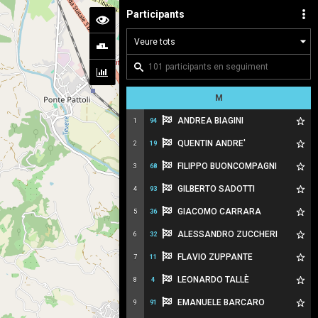
Participants
M
ANDREA BIAGINI
1
94
QUENTIN ANDRE'
2
19
FILIPPO BUONCOMPAGNI
3
68
GILBERTO SADOTTI
4
93
GIACOMO CARRARA
5
36
ALESSANDRO ZUCCHERI
6
32
FLAVIO ZUPPANTE
7
11
LEONARDO TALLÈ
8
4
EMANUELE BARCARO
9
91