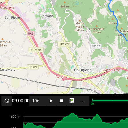
09:00:00
--
0h
600 m