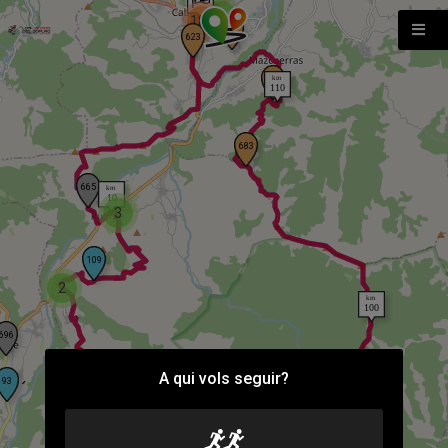
2
182
3
2
A qui vols seguir?
2