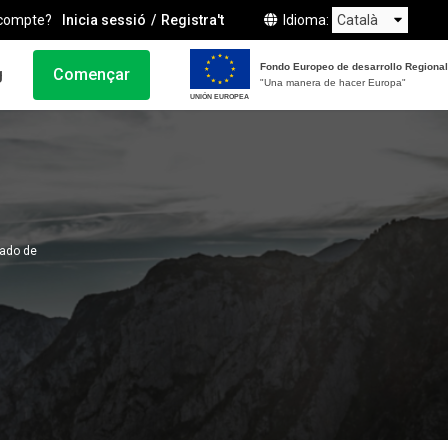
compte?
Inicia sessió
Registra't
Idioma
Fondo Europeo de desarrollo Regional
g
Començar
"Una manera de hacer Europa"
UNIÓN EUROPEA
pado de