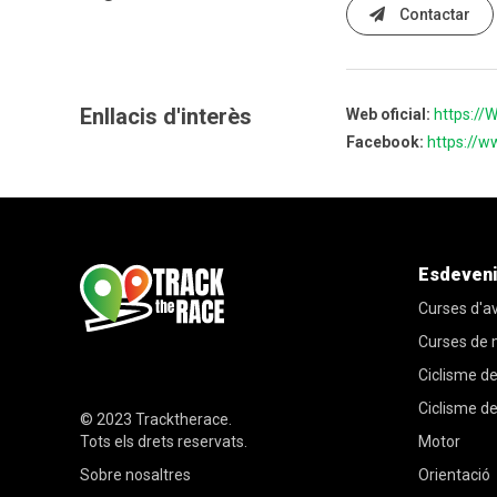
Contactar
Enllacis d'interès
Web oficial:
https://
Facebook:
https://
Esdeven
Curses d'a
Curses de
Ciclisme de
Ciclisme d
© 2023
Tracktherace
.
Tots els drets reservats.
Motor
Sobre nosaltres
Orientació