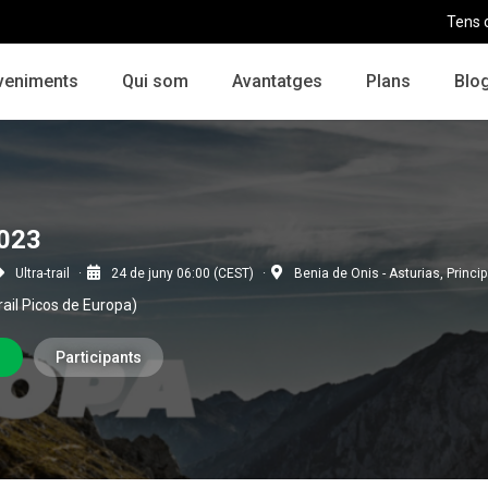
Tens 
veniments
Qui som
Avantatges
Plans
Blo
023
Ultra-trail
24 de juny 06:00 (CEST)
Benia de Onis - Asturias, Princi
ail Picos de Europa)
r
Participants