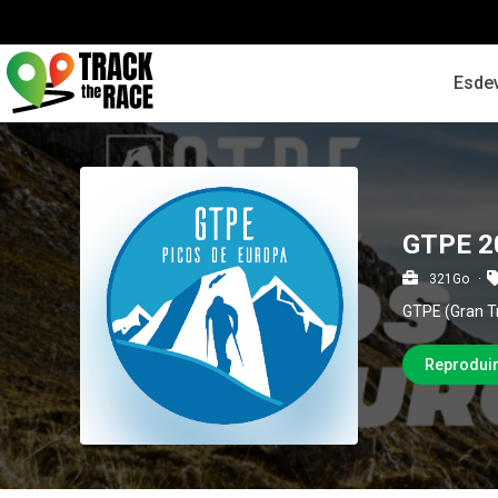
Esde
GTPE 2
321Go
GTPE (Gran Tr
Reprodui