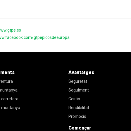
Www.gtpe.es
www.facebook.com/gtpepicosdeeuropa
iments
Avantatges
ventura
Seguretat
 muntanya
Seguiment
 carretera
Gestió
e muntanya
Rendibilitat
Promoció
Començar