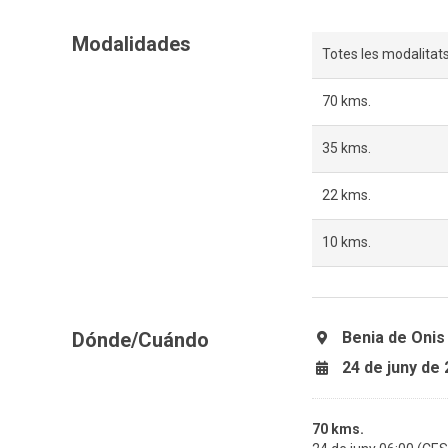
Modalidades
Totes les modalitat
70 kms.
35 kms.
22 kms.
10 kms.
Dónde/Cuándo
Benia de Onis 
24 de juny de
70 kms.