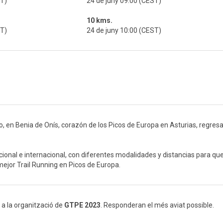
ST)
24 de juny 09:00 (CEST)
10 kms.
ST)
24 de juny 10:00 (CEST)
o, en Benia de Onís, corazón de los Picos de Europa en Asturias, regresa
ional e internacional, con diferentes modalidades y distancias para qu
mejor Trail Running en Picos de Europa.
 a la organització de
GTPE 2023
. Responderan el més aviat possible.