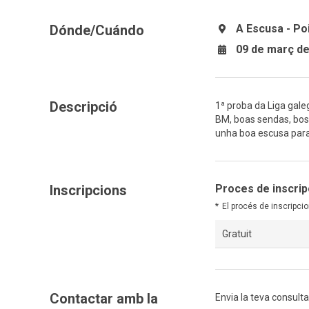
Dónde/Cuándo
A Escusa - Po
09 de març de
Descripció
1ª proba da Liga gale
BM, boas sendas, bos
unha boa escusa para
Inscripcions
Proces de inscrip
El procés de inscripcio
Gratuit
Contactar amb la
Envia la teva consulta