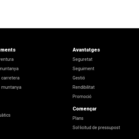
iments
Avantatges
ventura
Seguretat
 muntanya
Seguiment
 carretera
Gestió
e muntanya
Rendibilitat
Promoció
Començar
uàtics
Plans
Sol·licitud de pressupost