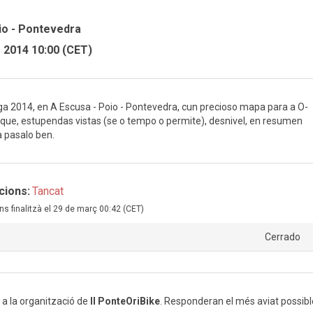
io - Pontevedra
 2014 10:00 (CET)
ga 2014, en A Escusa - Poio - Pontevedra, cun precioso mapa para a O-
que, estupendas vistas (se o tempo o permite), desnivel, en resumen
 pasalo ben.
cions:
Tancat
ns finalitzà el 29 de març 00:42 (CET)
Cerrado
 a la organització de
II PonteOriBike
. Responderan el més aviat possibl