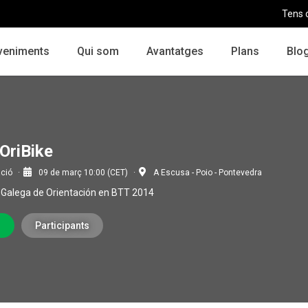
Tens 
veniments
Qui som
Avantatges
Plans
Blo
eOriBike
ació
09 de març 10:00 (CET)
A Escusa - Poio - Pontevedra
 Galega de Orientación en BTT 2014
r
Participants