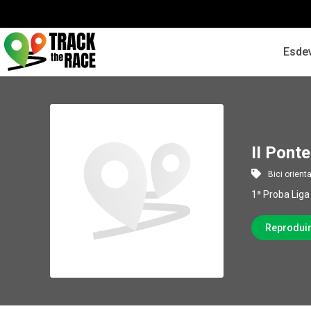
Esde
II Pont
Bici orient
1ª Proba Liga
Reprodui