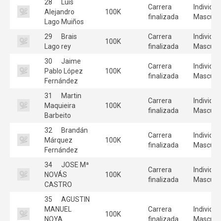
28
Luis
Carrera
Individua
Alejandro
100K
finalizada
Masculi
Lago Muiños
29
Brais
Carrera
Individua
100K
Lago rey
finalizada
Masculi
30
Jaime
Carrera
Individua
Pablo López
100K
finalizada
Masculi
Fernández
31
Martin
Carrera
Individua
Maquieira
100K
finalizada
Masculi
Barbeito
32
Brandán
Carrera
Individua
Márquez
100K
finalizada
Masculi
Fernández
34
JOSE Mª
Carrera
Individua
NOVÁS
100K
finalizada
Masculi
CASTRO
35
AGUSTIN
MANUEL
Carrera
Individua
100K
NOYA
finalizada
Masculi