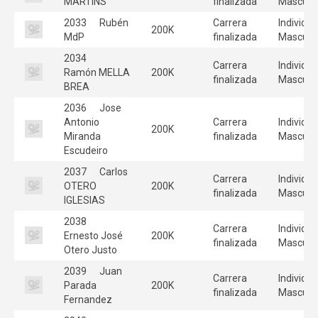
MARTINS
finalizada
Masculi
2033
Rubén
Carrera
Individua
200K
MdP
finalizada
Masculi
2034
Carrera
Individua
Ramón MELLA
200K
finalizada
Masculi
BREA
2036
Jose
Antonio
Carrera
Individua
200K
Miranda
finalizada
Masculi
Escudeiro
2037
Carlos
Carrera
Individua
OTERO
200K
finalizada
Masculi
IGLESIAS
2038
Carrera
Individua
Ernesto José
200K
finalizada
Masculi
Otero Justo
2039
Juan
Carrera
Individua
Parada
200K
finalizada
Masculi
Fernandez