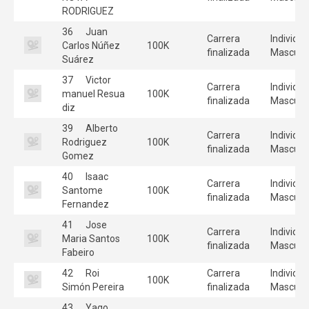
RODRIGUEZ
36
Juan
Carrera
Individua
Carlos Núñez
100K
finalizada
Masculi
Suárez
37
Victor
Carrera
Individua
manuel Resua
100K
finalizada
Masculi
diz
39
Alberto
Carrera
Individua
Rodriguez
100K
finalizada
Masculi
Gomez
40
Isaac
Carrera
Individua
Santome
100K
finalizada
Masculi
Fernandez
41
Jose
Carrera
Individua
Maria Santos
100K
finalizada
Masculi
Fabeiro
42
Roi
Carrera
Individua
100K
Simón Pereira
finalizada
Masculi
43
Yago