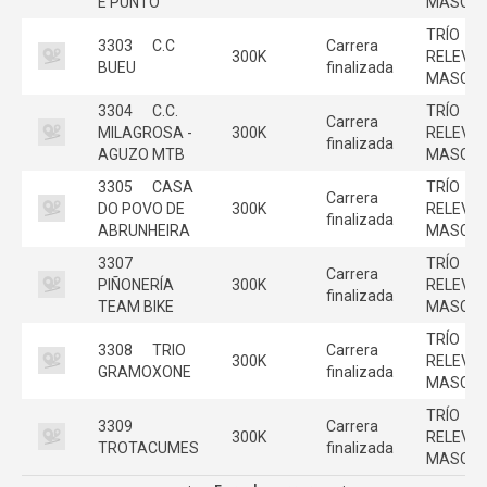
E PUNTO
MASC
TRÍO
3303
C.C
Carrera
300K
RELEVO
BUEU
finalizada
MASC
3304
C.C.
TRÍO
Carrera
MILAGROSA -
300K
RELEVO
finalizada
AGUZO MTB
MASC
3305
CASA
TRÍO
Carrera
DO POVO DE
300K
RELEVO
finalizada
ABRUNHEIRA
MASC
3307
TRÍO
Carrera
PIÑONERÍA
300K
RELEVO
finalizada
TEAM BIKE
MASC
TRÍO
3308
TRIO
Carrera
300K
RELEVO
GRAMOXONE
finalizada
MASC
TRÍO
3309
Carrera
300K
RELEVO
TROTACUMES
finalizada
MASC