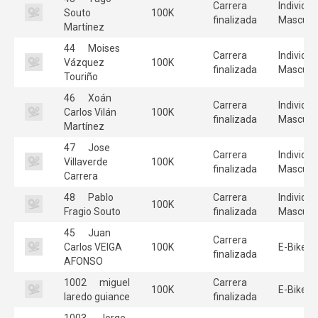
Carrera
Individua
Souto
100K
finalizada
Masculi
Martínez
44
Moises
Carrera
Individua
Vázquez
100K
finalizada
Masculi
Touriño
46
Xoán
Carrera
Individua
Carlos Vilán
100K
finalizada
Masculi
Martínez
47
Jose
Carrera
Individua
Villaverde
100K
finalizada
Masculi
Carrera
48
Pablo
Carrera
Individua
100K
Fragio Souto
finalizada
Masculi
45
Juan
Carrera
Carlos VEIGA
100K
E-Bike
finalizada
AFONSO
1002
miguel
Carrera
100K
E-Bike
laredo guiance
finalizada
1003
Jorge