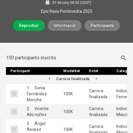
07 de juny 08:00 (CEST)
Epic Race Pontevedra 2025
Reproduir
Informació
Participants
150 participants inscrits
Participant
Participant
Modalitat
Modalitat
Estat
Estat
Categorí
Categorí
Carrera finalitzada
1
Sonia
Carrera
Individua
Fernández
100K
finalizada
Femenin
Moriche
2
Vicente
Carrera
Individua
100K
Allo núñez
finalizada
Masculi
3
Ángel
Carrera
Individua
Álvarez
100K
finalizada
Masculi