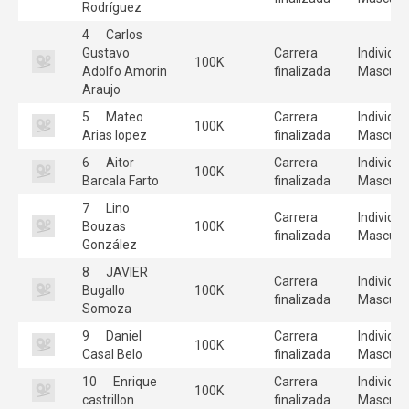
Rodríguez
4
Carlos
Gustavo
Carrera
Individua
100K
Adolfo Amorin
finalizada
Masculi
Araujo
5
Mateo
Carrera
Individua
100K
Arias lopez
finalizada
Masculi
6
Aitor
Carrera
Individua
100K
Barcala Farto
finalizada
Masculi
7
Lino
Carrera
Individua
Bouzas
100K
finalizada
Masculi
González
8
JAVIER
Carrera
Individua
Bugallo
100K
finalizada
Masculi
Somoza
9
Daniel
Carrera
Individua
100K
Casal Belo
finalizada
Masculi
10
Enrique
Carrera
Individua
100K
castrillon
finalizada
Masculi