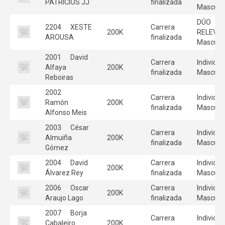
PATRICIOS JJ
finalizada
Masculi
DÚO
2204
XESTE
Carrera
200K
RELEVO
AROUSA
finalizada
Masculi
2001
David
Carrera
Individua
Alfaya
200K
finalizada
Masculi
Reboiras
2002
Carrera
Individua
Ramón
200K
finalizada
Masculi
Alfonso Meis
2003
César
Carrera
Individua
Almuiña
200K
finalizada
Masculi
Gómez
2004
David
Carrera
Individua
200K
Álvarez Rey
finalizada
Masculi
2006
Oscar
Carrera
Individua
200K
Araujo Lago
finalizada
Masculi
2007
Borja
Carrera
Individua
Cabaleiro
200K