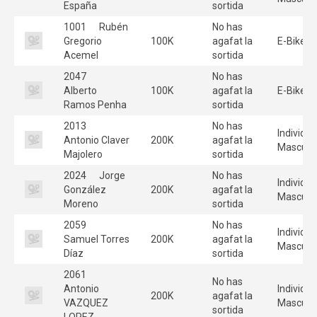
España
sortida
1001
Rubén
No has
Gregorio
100K
agafat la
E-Bike
Acemel
sortida
2047
No has
Alberto
100K
agafat la
E-Bike
Ramos Penha
sortida
2013
No has
Individua
Antonio Claver
200K
agafat la
Masculi
Majolero
sortida
2024
Jorge
No has
Individua
González
200K
agafat la
Masculi
Moreno
sortida
2059
No has
Individua
Samuel Torres
200K
agafat la
Masculi
Díaz
sortida
2061
No has
Antonio
Individua
200K
agafat la
VAZQUEZ
Masculi
sortida
LOPEZ