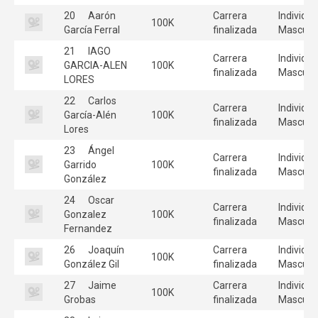
20
Aarón
Carrera
Individua
100K
García Ferral
finalizada
Masculi
21
IAGO
Carrera
Individua
GARCIA-ALEN
100K
finalizada
Masculi
LORES
22
Carlos
Carrera
Individua
García-Alén
100K
finalizada
Masculi
Lores
23
Ángel
Carrera
Individua
Garrido
100K
finalizada
Masculi
González
24
Oscar
Carrera
Individua
Gonzalez
100K
finalizada
Masculi
Fernandez
26
Joaquín
Carrera
Individua
100K
González Gil
finalizada
Masculi
27
Jaime
Carrera
Individua
100K
Grobas
finalizada
Masculi