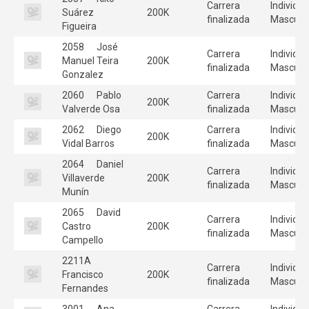
Carrera
Individua
Suárez
200K
finalizada
Masculi
Figueira
2058
José
Carrera
Individua
Manuel Teira
200K
finalizada
Masculi
Gonzalez
2060
Pablo
Carrera
Individua
200K
Valverde Osa
finalizada
Masculi
2062
Diego
Carrera
Individua
200K
Vidal Barros
finalizada
Masculi
2064
Daniel
Carrera
Individua
Villaverde
200K
finalizada
Masculi
Munín
2065
David
Carrera
Individua
Castro
200K
finalizada
Masculi
Campello
2211A
Carrera
Individua
Francisco
200K
finalizada
Masculi
Fernandes
3001
Ana
Carrera
Individua