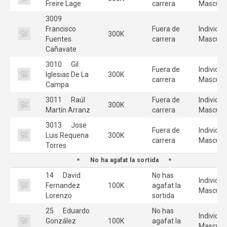
Freire Lage
carrera
Masculi
3009
Francisco
Fuera de
Individua
300K
Fuentes
carrera
Masculi
Cañavate
3010
Gil
Fuera de
Individua
Iglesias De La
300K
carrera
Masculi
Campa
3011
Raúl
Fuera de
Individua
300K
Martín Arranz
carrera
Masculi
3013
Jose
Fuera de
Individua
Luis Requena
300K
carrera
Masculi
Torres
No ha agafat la sortida
14
David
No has
Individua
Fernandez
100K
agafat la
Masculi
Lorenzo
sortida
25
Eduardo
No has
Individua
González
100K
agafat la
Masculi