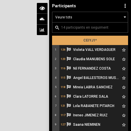
Participants
CEIYJ1*
Violeta VALL VERDAGUER
1
126
Claudia MANUBENS SOLE
2
120
Nil FERNANDEZ COSTA
3
116
Angel BALLESTEROS MUSACH
4
115
Mireia LABRA SANCHEZ
5
118
Clara LATORRE SALA
6
119
Lola RABANETE PITARCH
7
121
Ireneo JIMENEZ RUIZ
8
117
Saana NIEMINEN
9
127