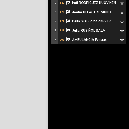
Irati RODRIGUEZ HUOVINEN
10
122
Joana ULLASTRE NIUBÓ
11
125
Celia SOLER CAPDEVILA
12
124
Júlia RUSIÑOL SALA
13
123
AMBULANCIA Fenaux
14
AA