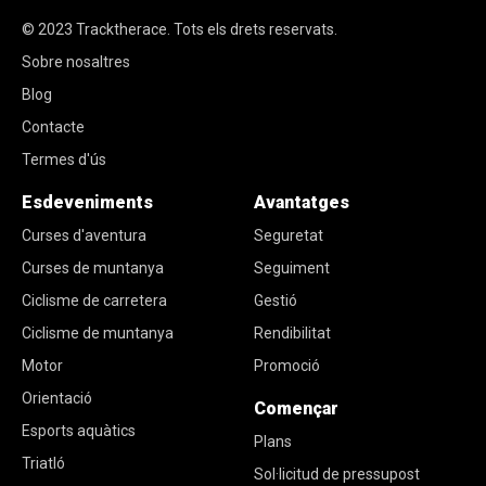
© 2023
Tracktherace
.
Tots els drets reservats.
Sobre nosaltres
Blog
Contacte
Termes d'ús
Esdeveniments
Avantatges
Curses d'aventura
Seguretat
Curses de muntanya
Seguiment
Ciclisme de carretera
Gestió
Ciclisme de muntanya
Rendibilitat
Motor
Promoció
Orientació
Començar
Esports aquàtics
Plans
Triatló
Sol·licitud de pressupost