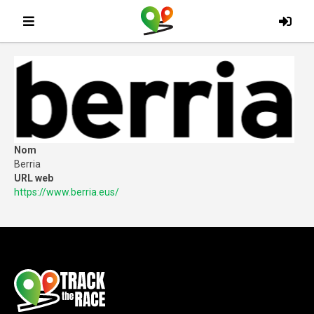
Nom
Berria
URL web
https://www.berria.eus/