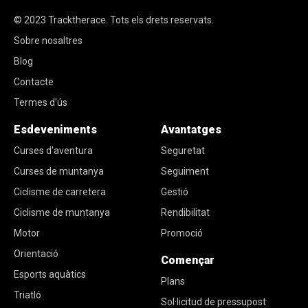
© 2023
Tracktherace
.
Tots els drets reservats.
Sobre nosaltres
Blog
Contacte
Termes d'ús
Esdeveniments
Avantatges
Curses d'aventura
Seguretat
Curses de muntanya
Seguiment
Ciclisme de carretera
Gestió
Ciclisme de muntanya
Rendibilitat
Motor
Promoció
Orientació
Començar
Esports aquàtics
Plans
Triatló
Sol·licitud de pressupost